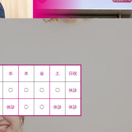
水
木
金
土
日祝
◯
◯
◯
◯
休診
休診
◯
◯
休診
休診