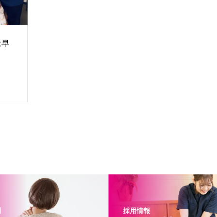
は早
問
採用情報