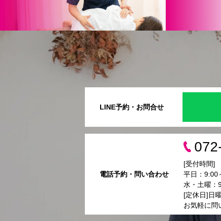
LINE予約・お問合せ
072
[受付時間]
電話予約・問い合わせ
平日：9:00～
水・土曜：9:
[定休日]日
お気軽に問