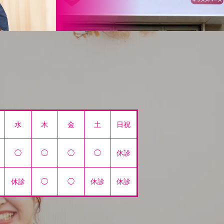
水
木
金
土
日祝
◯
◯
◯
◯
休診
休診
◯
◯
休診
休診