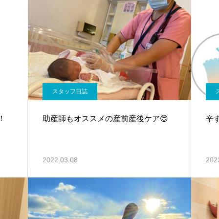
スタッフ日誌
！
助産師もオススメの産前産後ケア😊
辛
2022.03.08
202