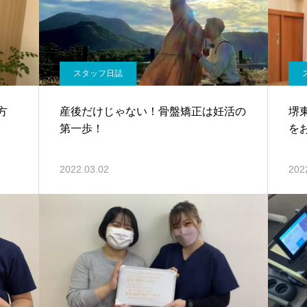
スタッフ日誌
方
産後だけじゃない！骨盤矯正は妊活の
堺
第一歩！
を
2022.03.02
202