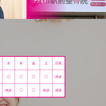
アクセス
水
木
金
土
日祝
◯
◯
◯
◯
休診
休診
◯
◯
休診
休診