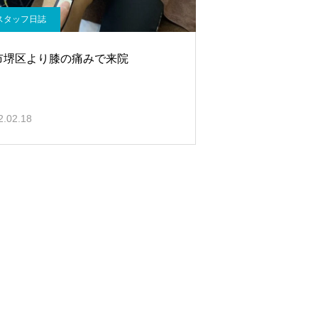
スタッフ日誌
市堺区より膝の痛みで来院
2.02.18