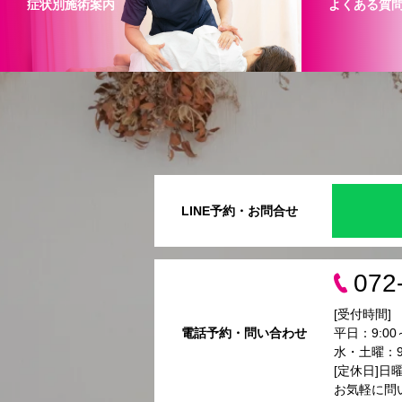
症状別施術案内
よくある質
LINE予約・お問合せ
072
[受付時間]
電話予約・問い合わせ
平日：9:00～
水・土曜：9:
[定休日]日
お気軽に問