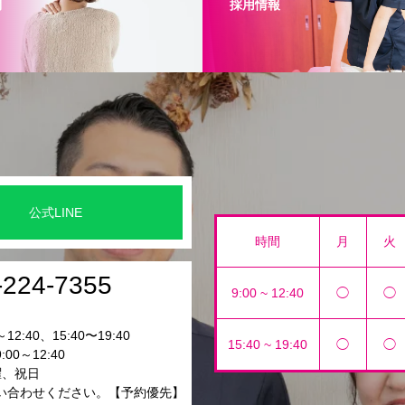
問
採用情報
公式LINE
時間
月
火
-224-7355
9:00 ~ 12:40
◯
◯
12:40、15:40〜19:40
15:40 ~ 19:40
◯
◯
00～12:40
曜、祝日
い合わせください。【予約優先】