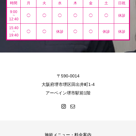
時間
月
火
水
木
金
土
日祝
9:00
~
◯
◯
◯
◯
◯
◯
休診
12:40
15:40
~
◯
◯
休診
◯
◯
休診
休診
19:40
〒590-0014
大阪府堺市堺区田出井町1-4
アーベイン堺市駅前1階
施術メニュー・料金案内