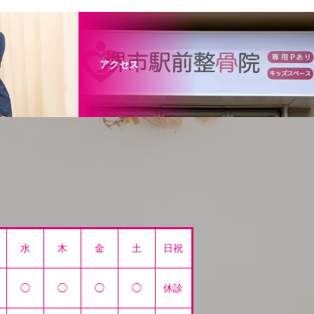
アクセス
水
木
金
土
日祝
◯
◯
◯
◯
休診