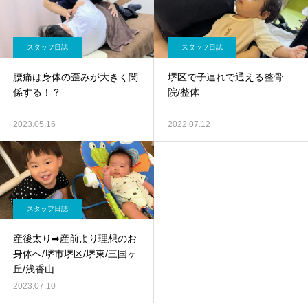
スタッフ日誌
スタッフ日誌
腰痛は身体の歪みが大きく関
堺区で子連れで通える整骨
係する！？
院/整体
2023.05.16
2022.07.12
スタッフ日誌
産後太り➡産前より理想のお
身体へ/堺市堺区/堺東/三国ヶ
丘/浅香山
2023.07.10