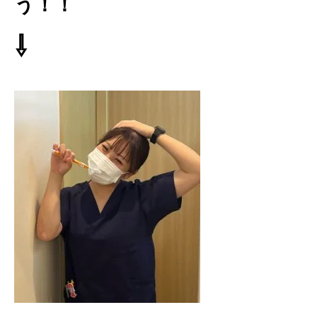
う！！
⇩