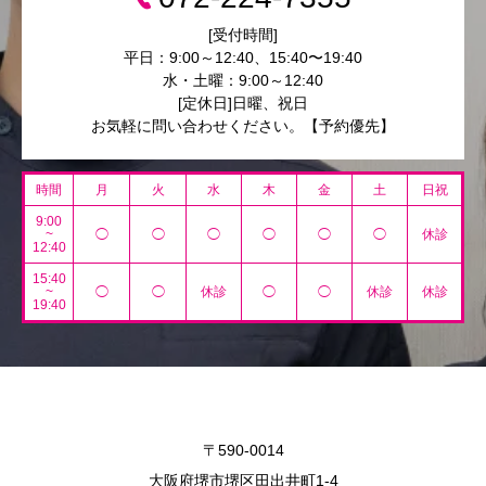
[受付時間]
平日：9:00～12:40、15:40〜19:40
水・土曜：9:00～12:40
[定休日]日曜、祝日
お気軽に問い合わせください。【予約優先】
時間
月
火
水
木
金
土
日祝
9:00
~
◯
◯
◯
◯
◯
◯
休診
12:40
15:40
~
◯
◯
休診
◯
◯
休診
休診
19:40
〒590-0014
大阪府堺市堺区田出井町1-4