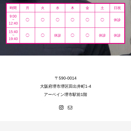
時間
月
火
水
木
金
土
日祝
9:00
~
◯
◯
◯
◯
◯
◯
休診
12:40
15:40
~
◯
◯
休診
◯
◯
休診
休診
19:40
〒590-0014
大阪府堺市堺区田出井町1-4
アーベイン堺市駅前1階