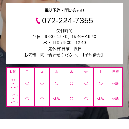
電話予約・問い合わせ
072-224-7355
[受付時間]
平日：9:00～12:40、15:40〜19:40
水・土曜：9:00～12:40
[定休日]日曜、祝日
お気軽に問い合わせください。【予約優先】
時間
月
火
水
木
金
土
日祝
9:00
~
◯
◯
◯
◯
◯
◯
休診
12:40
15:40
~
◯
◯
休診
◯
◯
休診
休診
19:40