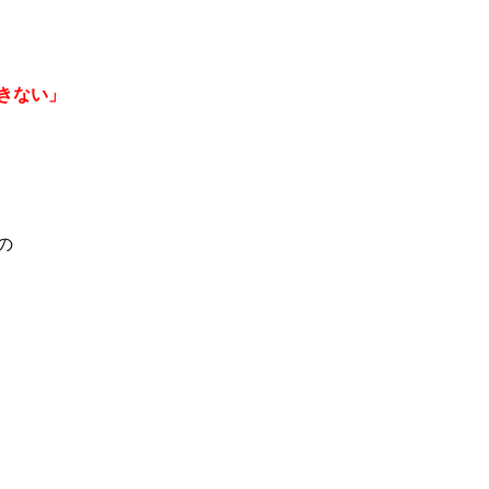
きない」
の