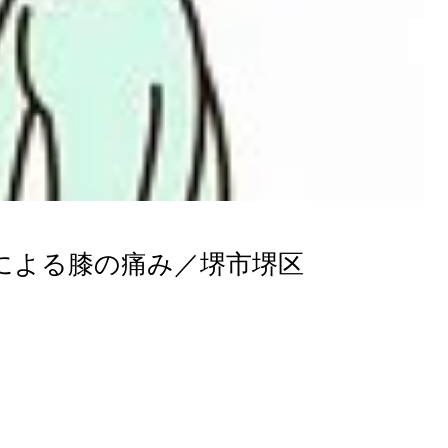
による膝の痛み／堺市堺区