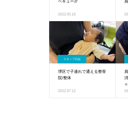
ベキュー🍖
2022.05.10
20
スタッフ日誌
堺区で子連れで通える整骨
肩
院/整体
消
ヶ
2022.07.12
20