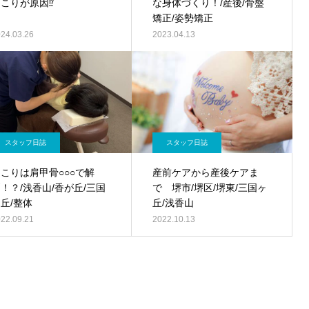
肩こりが原因⁉
な身体づくり！/産後/骨盤
矯正/姿勢矯正
24.03.26
2023.04.13
スタッフ日誌
スタッフ日誌
こりは肩甲骨○○○で解
産前ケアから産後ケアま
！？/浅香山/香が丘/三国
で 堺市/堺区/堺東/三国ヶ
丘/整体
丘/浅香山
22.09.21
2022.10.13