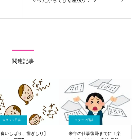
💛今だからできる産後ケア💛
関連記事
スタッフ日誌
スタッフ日誌
【食いしばり、歯ぎしり】
来年の仕事復帰までに！楽