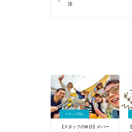
法
スタッフ日誌
【スタッフの休日】🍖バー