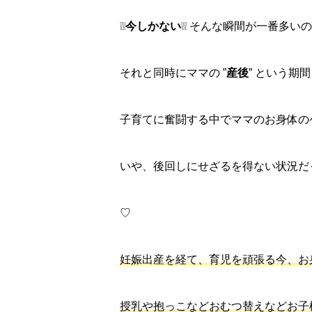
❕❕
今しかない
❕❕ そんな瞬間が一番多い
それと同時にママの ”
産後
” という期間も
子育てに奮闘する中でママのお身体の
いや、後回しにせざるを得ない状況だ
♡
妊娠出産を経て、育児を頑張る今、お
授乳や抱っこなどおむつ替えなどお子