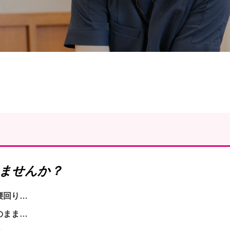
ませんか？
腰回り…
のまま…