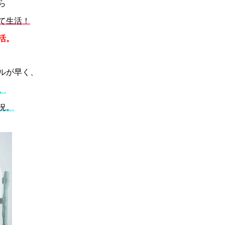
ら
て生活！
活。
ルが早く、
。
況。