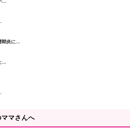
い…
…
腱鞘炎に…
た…
…
のママさんへ